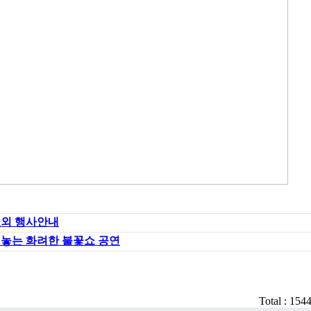
꽃쇼외 행사안내
 놓는 화려한 불꽃쇼 공연
Total : 154